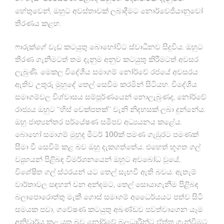
හේතුවෙන්, ඔහුට අවස්තාවක් ලබාදීමට නොර්වෙජියානුවෝ
තීරණය කළහ.
ෆාරුක්ගේ වැඩ කටයුතු බොහෝවිට ස්වාධීනව සිදුවිය. ඔහුට
තීරණ ගැනීමටත් තම දැනුම අනුව කටයුතු කිරීමටත් අවසර
ලැබුණි. මෙකල විදේශීය සමාගම් නෝර්වේ රජයේ අවසරය
ඇතිව උතුරු මුහුදේ තෙල් සෙවීම කරමින් සිටියහ. විදේශීය
සමාගම්වල විශ්වාසය සම්පූර්ණයෙන් නොලැබුණද, නෝර්වේ
රාජ්‍යය ඔහුට “හිස් චෙක්පතක්” වැනි නිදහසක් ලබා දුන්නේය.
ඔහු ජාත්‍යන්තර පර්යේෂණ සමීපව අධ්‍යයනය කළේය.
බොහෝ සමාගම් මුහුද මීටර් 100ක් පමණ ගැඹුරට පමණක්
සීමා වී සෙවීම් කළ බව ඔහු දැකගත්තේය. එහෙත් භූගත ගල්
ව්‍යුහයන් පිළිබඳ විමර්ශනයෙන් ඔහුට අවබෝධ වූයේ,
විශේෂිත ගල් ස්ථරයන් යට තෙල් සැඟවී ඇති බවය. ඇතැම්
වාර්තාවල සඳහන් වන අන්දමට, තෙල් සොයාගැනීම පිළිබඳ
බලාපොරොත්තු මැකී ගොස් සමාගම් අධෛර්යයට පත්ව සිටි
සමයක පවා, ගවේෂණ කටයුතු අඛණ්ඩව පවත්වාගෙන යෑම
අනිවාර්ය කළ යුතු බව නෝර්වේ බලධාරීන්ට ඒත්තු ගැන්වීමට