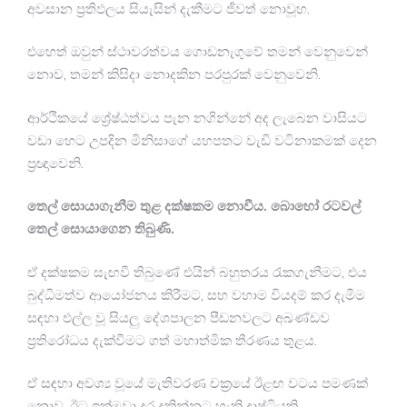
අවසාන ප්‍රතිඵලය සියැසින් දැකීමට ජීවත් නොවූහ.
එහෙත් ඔවුන් ස්ථාවරත්වය ගොඩනැගුවේ තමන් වෙනුවෙන්
නොව, තමන් කිසිදා නොදකින පරපුරක් වෙනුවෙනි.
ආර්ථිකයේ ශ්‍රේෂ්ඨත්වය පැන නගින්නේ අද ලැබෙන වාසියට
වඩා හෙට උපදින මිනිසාගේ යහපතට වැඩි වටිනාකමක් දෙන
ප්‍රඥාවෙනි.
තෙල් සොයාගැනීම තුළ දක්ෂකම නොවීය. බොහෝ රටවල්
තෙල් සොයාගෙන තිබුණි.
ඒ දක්ෂකම සැඟවී තිබුණේ එයින් බහුතරය රැකගැනීමට, එය
බුද්ධිමත්ව ආයෝජනය කිරීමට, සහ වහාම වියදම් කර දැමීම
සඳහා එල්ල වූ සියලු දේශපාලන පීඩනවලට අඛණ්ඩව
ප්‍රතිරෝධය දැක්වීමට ගත් මහාත්මික තීරණය තුළය.
ඒ සඳහා අවශ්‍ය වූයේ මැතිවරණ චක්‍රයේ ඊළඟ වටය පමණක්
නොව, ඊට ඉක්මවා දුර දකින්නට හැකි දෘෂ්ටියකි.