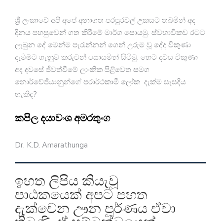
ශ්‍රී ලංකාවේ අපි අපේ අනාගත පරපුරවල් උකසට තබමින් අද
දිනය පහසුවෙන් ගත කිරීමේ මාර්ග සොයමු. ස්වභාවිකව රටට
ලැබුන දේ මෙන්ම පැරැන්නන් ගෙන් උරුම වූ දේද විකුණා
දැමිමට ගැනුම් කරුවන් සොයමින් සිටිමු. හෙට දවස විකුණා
අද දවසේ ජීවත්වීමේ ලාංකික පිළිවෙත සමග
නොර්වේජියානුන්ගේ පරාර්ථකාමී ලෝක දැක්ම සැසඳිය
හැකිද?
කපිල දයාවංශ අමරතුංග
Dr. K.D. Amarathunga
ඉහත ලිපිය කියැවූ
පාඨකයෙක් අපට පහත
දැක්වෙන ඌන පූර්ණය ඒවා