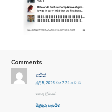
Comments
අජිත්
ජූලි 5, 2026 දින 7:24 ප.ව. ට
හොඳ ලිපියක්
පිළිතුරු සැපයීම