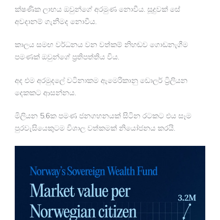
ක්ෂණික ලාභය ඔවුන්ගේ අරමුණ නොවීය. සූදුවක් සේ
අවදානම් ගැනීමද නොවීය.
කාලය සමඟ වර්ධනය වන වත්කම් නිහඬව ගොඩනැගීම
පමණක් ඔවුන්ගේ ප්‍රතිපත්තිය විය.
අද එම අරමුදලේ වටිනාකම ඇමෙරිකානු ඩොලර් ට්‍රිලියන
දෙකකට ආසන්නය.
මිලියන 5.6ක පමණ ජනගහනයක් සිටින රටකට එය සෑම
පුරවැසියෙකුටම විශාල වත්කමක් නියෝජනය කරයි.