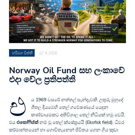
හරිමග විත්ති
ජූලි 4, 2026
Norway Oil Fund සහ ලංකාවේ
එදා වේල ප්‍රතිපත්ති
එ
ය 1969 වසරේ නත්තල් සැන්දෑවකි. උතුරු මුහුදේ
ශීතල දියඹෙහි තෙල් ගවේෂණයේ යෙදුන
කණ්ඩායමකට අතිවිශාල තෙල් නිධියක් හමු වෙයි.
එය
එකෝෆිස්ක්
නම් වූ තෙල් ක්ෂේත්‍රයයි (Ekofisk field). ධීවර
කර්මාන්තයෙන් හා ගොවිතැනෙන් ජීවිතය ගෙන ගිය කුඩා