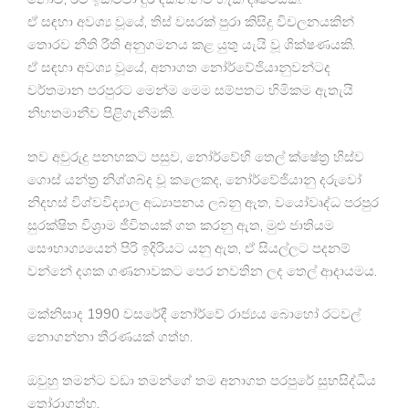
ඒ සඳහා අවශ්‍ය වූයේ, තිස් වසරක් පුරා කිසිදු විචලනයකින්
තොරව නීති රීති අනුගමනය කළ යුතු යැයි වූ ශික්ෂණයකි.
ඒ සඳහා අවශ්‍ය වූයේ, අනාගත නෝර්වේජියානුවන්ටද
වර්තමාන පරපුරට මෙන්ම මෙම සම්පතට හිමිකම ඇතැයි
නිහතමානීව පිළිගැනීමකි.
තව අවුරුදු පනහකට පසුව, නෝර්වේහි තෙල් ක්ෂේත්‍ර හිස්ව
ගොස් යන්ත්‍ර නිශ්ශබ්ද වූ කලෙකද, නෝර්වේජියානු දරුවෝ
නිදහස් විශ්වවිද්‍යාල අධ්‍යාපනය ලබනු ඇත, වයෝවෘද්ධ පරපුර
සුරක්ෂිත විශ්‍රාම ජීවිතයක් ගත කරනු ඇත, මුළු ජාතියම
සෞභාග්‍යයෙන් පිරි ඉදිරියට යනු ඇත, ඒ සියල්ලට පදනම්
වන්නේ දශක ගණනාවකට පෙර නවතින ලද තෙල් ආදායමය.
මක්නිසාද 1990 වසරේදී නෝර්වේ රාජ්‍යය බොහෝ රටවල්
නොගන්නා තීරණයක් ගත්හ.
ඔවුහු තමන්ට වඩා තමන්ගේ තම අනාගත පරපුරේ සුභසිද්ධිය
තෝරාගත්හ.