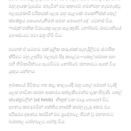
ඔහු දායක වූයේය. එබැවින් එම කතාවේ ගමන්මඟ හැඩගැස්වූ
බලපෑම්කාරී චරිතයක් ලෙස ඔහු සැලකේ. එකෝෆිස්ක් තෙල්
ක්ෂේත්‍රය සොයාගැනීමත් සමඟ බොහෝ දේ වෙනස් විය.
ෆාරුක් ජාතික වීරයෙකු ලෙස සැලකුණි. නෝර්වේ රාජධානියේ
ගෞරවයට පවා ඔහු හිමි විය.
එහෙත් ඒ සමඟම එක් මූලික කරුණක් පැහැදිලිවම ස්ථාපිත
කිරීමට ඔහු උපරිම බලපෑම් සිදු කළේය.—තෙල් සම්පත සහ
එහි හිමිකාරිත්වය සැමවිටම නෝර්වේ ජනතාවට අයත් විය
යුතුය යන්නය.
ඉරාකයේ ජීවිතය ගත කළ කාලයේදී ඔහු තෙල් සම්පත් වැරදි
ලෙස භාවිතා කරන ආකාරය අත්දැකීමෙන්ම දැක තිබුණි. තෙල්
ක්ෂේත්‍රවලින් (oil fields) නිකුත් වන වායු බොහෝ විට
දහනය කර දමමින් ශක්තිය නාස්ති කරනු ලැබූ අතර, එය
පරිසරය දූෂණය කරමින් එම ප්‍රදේශවල ජීවත් වූ ජනතාවට
බරපතල රෝගවලට හේතු විය.