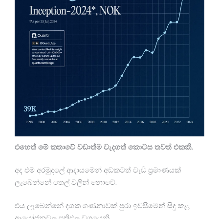
එහෙත් මේ කතාවේ වඩාත්ම වැදගත් කොටස තවත් එකකි.
අද එම අරමුදලේ ආදායමෙන් අඩකටත් වැඩි ප්‍රමාණයක්
ලැබෙන්නේ තෙල් වලින් නොවේ.
එය ලැබෙන්නේ දශක ගණනාවක් පුරා ඉවසීමෙන් සිදු කළ
ආයෝජනවල ප්‍රතිඵල වශයෙනි.