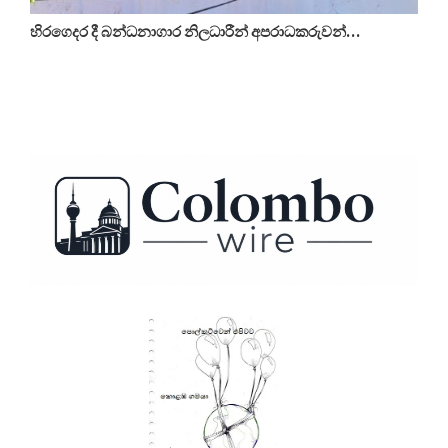
හිරගෙදර දී බන්ධනාගාර නිලධාරීන් අපරාධකරුවන්…
ද