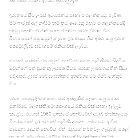
තත්වයේ රටක් හැටියට දිස්වනු ඇත.
ඉරාකයේ සිට උසස් අධ්‍යාපනය සඳහා එංගලන්තයට පැමිණ
සිටි ෆාරුක් අල් කාසිම් නම් තරුණයෙකු ඔහුට එංගලන්තයේදී
හමුවූ නෝර්වේ ජාතික කාන්තාවක සමඟ විවාහ විය.
විවාහයෙන් පසු ඔවුන් නැවත ඉරාකයට ගිය අතර, ඔහු ඉරාක
පෙට්‍රෝලියම් සමාගමේ රැකියාවක් ලැබීය.
එහෙත්, ඉක්මනින්ම ඔවුන් නෝර්වේ වෙත පැමිණීමට සිදුවිය.
ඔවුන්ගේ එක් පුතෙකු උපතේ සිටම බරපතල රෝගයකින් පීඩා
විඳි අතර, උසස් වෛද්‍ය සත්කාර අත්‍යවශ්‍ය වීම එයට හේතුව
විය.
ඉරාක පෙට්‍රෝලියම් සමාගමේ අත්දැකීම් සලකා ඔහු වහාම
නෝර්වේ බලශක්ති අමාත්‍යාංශයේ රැකියාවක් සඳහා ඉල්ලුම්
කළේය. එහෙත් 1960 දශකයේ නෝර්වේහි අරාබි ජාතිකයෙකු,
විශේෂයෙන් ඉරාකයෙන් පැමිණි අයෙකු සේවයට ගැනීම
සාමාන්‍ය දෙයක් නොවීය. ඒත්, ඔහුගේ තර්කවල ගැඹුරත්, තෙල්
හා ගෑස් පර්යේෂණ පිළිබඳ ඔහුගේ විද්‍යාත්මක දැනුමත්