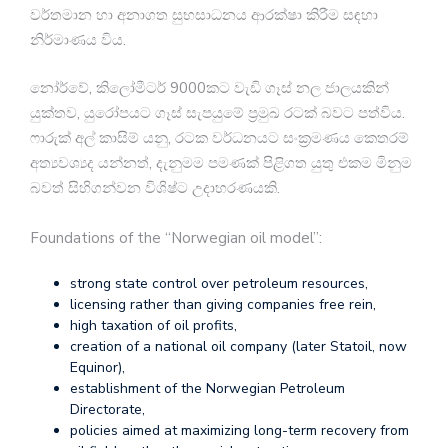
වර්තමාන හා අනාගත සුභසාධනය ආරක්ෂා කිරීම සඳහා
නිර්මාණය විය.
නෝර්වේ, කිලෝමීටර් 9000කට වැඩි ගෑස් නල ජාලයකින්
යුක්තව, යුරෝපයට ගෑස් සැපයුමේ ප්‍රමුඛ රටක් බවට පත්විය.
ෆාරුක් අල් කාසිම් යනු, රටක වර්ධනයට සංක්‍රමණය කෙතරම්
අත්‍යවශ්‍යද යන්නත්, දැනුමම පමණක් පිළිගත යුතු එකම මිනුම
බවත් සිහිගන්වන විශිෂ්ට උදාහරණයකි.
Foundations of the “Norwegian oil model”:
strong state control over petroleum resources,
licensing rather than giving companies free rein,
high taxation of oil profits,
creation of a national oil company (later Statoil, now
Equinor),
establishment of the Norwegian Petroleum
Directorate,
policies aimed at maximizing long-term recovery from