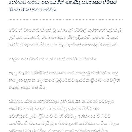
නෝර්වේ රාජ්‍යය, එක රැයකින් නොසිතූ සම්පතකට හිමිකම්
කියන රටක් බවට පත්විය.
මෙවන් වාසනාවක් අත් වූ බොහෝ රටවල් කරන්නේ කුමක්ද?
උත්සව පවත්වති. මහා ගොඩනැගිලි ඉදිකරති. සම්පත වියදම්
කරමින් සැපවත් ජීවිත ගත කලහැක්කේ කෙසේදැයි සොයති.
නමුත් නෝර්වේ වෙනස් මඟක් තෝරා ගත්තේය.
බැලූ බැල්මට කිසිවක් නොකළා සේ පෙනුණු ඒ තීරණය, පසු
කලෙක නූතන ලෝකයේ බුද්ධිමත්ම ආර්ථික ක්‍රියාමාර්ගවලින්
එකක් බවට පත් විය.
ස්වභාවධර්මය නොමසුරුව දුන් සම්පත බොහෝ රටවලට
ආශීර්වාදයක් නොව, ශාපයක් වූයේය. නයිජීරියාව,
වෙනිසුවේලාව, ලිබියාව වැනි රටවල ඉතිහාසය ඒ බවට
සාක්ෂියකි. ධනය වැඩි වූ තරමට දූෂණය වර්ධනය විය. බලය
සම්පත වටා රැස් විය. ජනතාව අතර පරතරය පුළුල් විය.