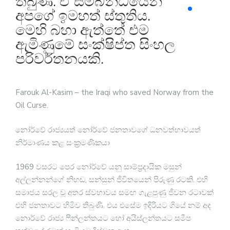
තිබුණි. ඒ සම්බන්ධයෙන්
අපගේ ඉමහත් ස්තුතිය.
මෙහි බහා ඇත්තේ එම
ඇමිණුමේ සංක්ෂිප්ත සිංහල
පරිවර්තනයකි.
Farouk Al-Kasim – the Iraqi who saved Norway from the
Oil Curse.
නෝර්වේ රාජ්‍යයත් නෝර්වේ ජනතාවගේ ධනවත්භාවයත්
නිර්මාණය කළ සංක්‍රමණිකයා
1969 වසරට පෙර නෝර්වේ යනු සාම්ප්‍රදායික මසුන්
අල්ලන්නන්ගේ නිහඬ, සන්සුන් ජීවිතයෙන් පිරුණු රටකි. එහි
සමාජය සරල වූ අතර ස්වභාවය සමඟ ගැළපුණු ජීවන රටාවක්
එහි ජනතාවට හිමිව තිබුණි. එය එසේම ඉදිරියට ගියේ නම් අද
නොර්වේ රාජ්‍ය ෆින්ලන්තයට හෝ අයිස්ලන්තයට සමීප