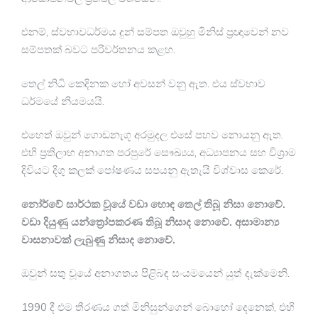
එනම්, ස්වභාවධර්මය දුන් සම්පත ඔවුහු මිනිස් ප්‍රඥාවෙන් නව
සම්පතක් බවට පරිවර්තනය කළහ.
තෙල් නිධි කෙදිනක හෝ අවසන් වනු ඇත. එය ස්වභාව
ධර්මයේ නියමයයි.
එහෙත් ඔවුන් ගොඩනැගූ අරමුදල එසේ පහව නොයනු ඇත.
එහි ප්‍රතිලාභ අනාගත පරපුරේ සෞඛ්‍යය, අධ්‍යාපනය සහ විශ්‍රාම
දිවියට දිගු කලක් පෝෂණය සපයනු ඇතැයි විශ්වාස කෙරේ.
නෝර්වේ සාර්ථක වූයේ වඩා හොඳ තෙල් තිබූ නිසා නොවේ.
වඩා දියුණු යන්ත්‍රෝපකරණ තිබූ නිසාද නොවේ. අසාමාන්‍ය
වාසනාවක් ලැබුණු නිසාද නොවේ.
ඔවුන් සතු වූයේ අනාගතය පිළිබඳ සංයමයෙන් යුත් දැක්මෙනි.
1990 දී එම තීරණය ගත් මිනිසුන්ගෙන් බොහෝ දෙනෙක්, එහි