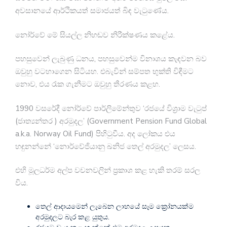
අවසානයේ ආර්ථිකයත් සමාජයත් බිඳ වැටුණේය.
නෝර්වේ මේ සියල්ල නිහඬව නිරීක්ෂණය කළේය.
පහසුවෙන් ලැබුණු ධනය, පහසුවෙන්ම විනාශය කැඳවන බව
ඔවුහු වටහාගෙන සිටියහ. එබැවින් සම්පත භුක්ති විඳීමට
නොව, එය රැක ගැනීමට ඔවුහු තීරණය කළහ.
1990 වසරේදී නෝර්වේ පාර්ලිමේන්තුව ‘රජයේ විශ්‍රාම වැටුප්
(ජාත්‍යන්තර ) අරමුදල’ (Government Pension Fund Global
a.k.a. Norway Oil Fund) පිහිටුවීය. අද ලෝකය එය
හඳුනන්නේ ‘නොර්වේජියානු ඛනිජ තෙල් අරමුදල’ ලෙසය.
එහි මූලධර්ම අල්ප වචනවලින් ප්‍රකාශ කළ හැකි තරම් සරල
විය.
තෙල් ආදායමෙන් ලැබෙන ලාභයේ සෑම ක්‍රෝනයක්ම
අරමුදලට බැර කළ යුතුය.