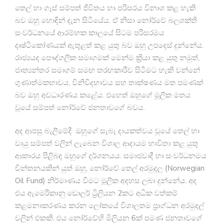
තෙල් හා ගෑස් සම්පත් ජීවිතය හා පරිසරය විනාශ කළ හැකි
බව ඔහු හොඳින් දැන සිටියේය. ඒ නිසා නෝර්වේ බලශක්ති
සංවර්ධනයේ ආරම්භක කාලයේ සිටම පරිසරමය
දෘෂ්ටිකෝණයක් ඇතුළත් කළ යුතු බව ඔහු උපදෙස් දුන්නේය.
රාජ්‍යයද පෞද්ගලික සමාගමක් මෙන්ම ක්‍රියා කළ යුතු නමුත්,
ජාත්‍යන්තර සමාගම් සමඟ තරඟකාරීව සිටීමට හැකි වන්නේ
ගුණාත්මකභාවය, විනිවිදභාවය සහ තාක්ෂණය මත පමණක්
බව ඔහු අවධාරණය කළේය. එහෙත් ඔහුගේ මූලික මතය
වූයේ සම්පත් නෝර්වේ ජනතාවගේ බවය.
අද ආපසු බැලීමේදී ඔහුගේ සැබෑ දායකත්වය වූයේ තෙල් හා
වායු සම්පත් වලින් ලැබෙන විශාල ආදායම භාවිතා කළ යුතු
ආකාරය පිළිබඳ ඔහුගේ දර්ශනයය. සමාජවාදී හා සංවර්ධනමය
චින්තනයකින් යුත් ඔහු, නෝර්වේ තෙල් අරමුදල (Norwegian
Oil Fund) නිර්මාණය වීමට මූලික අදහස ලබා දුන්නේය. අද
එය ඇමෙරිකානු ඩොලර් ට්‍රිලියන 2කට අධික වත්කම්
කළමනාකරණය කරන ලෝකයේ විශාලතම ප්‍රාග්ධන අරමුදල්
වලින් එකකි. එය නෝර්වේහි මිලියන 6ක් පමණ ජනතාවගේ