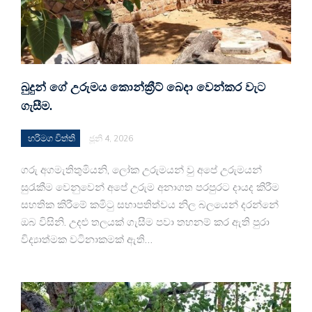
බුදුන් ගේ උරුමය කොන්ක්‍රීට් බෙදා වෙන්කර වැට
ගැසීම.
හරිමග විත්ති
ජූනි 4, 2026
ගරු අගමැතිතුමියනි, ලෝක උරුමයන් වු අපේ උරුමයන්
සුරැකීම වෙනුවෙන් අපේ උරුම අනාගත පරපුරට දායද කිරීම
සහතික කිරීමේ කමිටු සභාපතිත්වය නිල බලයෙන් දරන්නේ
ඔබ විසිනි. උදළු තලයක් ගැසීම පවා තහනම් කර ඇති පුරා
විද්‍යාත්මක වටිනාකමක් ඇති…