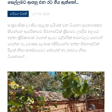
සෙල්ලමට ආපහු එන රට ගිය ඇත්තෝ…
හරිමග විත්ති
ජූනි 29, 2026
සංක්‍රමණික ලාංකීය පවුලක දැරියක් වන ටියානා සුමනසේකර
කියන්නෙ ඇමරිකාවේ ජිම්නාස්ටික් ක්‍රීඩාවෙ උපරිම තලයේ
ඉන්න ක්‍රීඩිකාවක්. එහෙත් ඇයට ඔලිම්පික් තරගවලට සහබාගි
වෙන්න බෑ මොකද ලෝකෙ ඉදිරියෙන්ම ඉන්න ජිම්නාස්ටික්
පිළක් නිසා කණ්ඩායමට තේරෙන් නෑ තරගය නිසා.
ටියානාගේ…