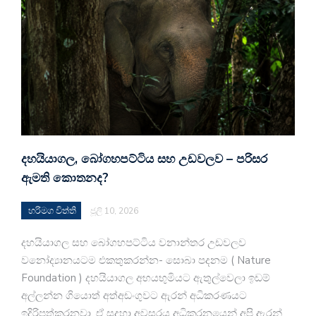
දහයියාගල, බෝගහපට්ටිය සහ උඩවලව – පරිසර
ඇමති කොතනද?
හරිමග විත්ති
ජූලි 10, 2026
දහයියාගල සහ බෝගහපට්ටිය වනාන්තර උඩවලව
වනෝද්‍යානයටම එකතුකරන්න- සොබා පදනම ( Nature
Foundation ) දහයියාගල අභයභුමියට ඇතුල්වෙලා ඉඩම්
අල්ලන්න ගියොත් අත්අඩංගුවට ඇරන් අධිකරණයට
ඉදිරිපත්කරනවා. ඒ සදහා අවසරය අධිකරනයෙන් අපි ඇරන්