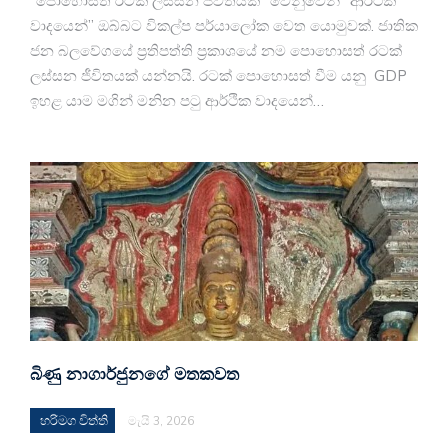
“පොහොසත් රටක් ලස්සන ජීවිතයක්” වෙනුවෙන් “ආර්ථික
වාදයෙන්” ඔබ්බට විකල්ප පර්යාලෝක වෙත යොමුවක්. ජාතික
ජන බලවේගයේ ප්‍රතිපත්ති ප්‍රකාශයේ නම පොහොසත් රටක්
ලස්සන ජීවිතයක් යන්නයි. රටක් පොහොසත් වීම යනු GDP
ඉහළ යාම මගින් මනින පටු ආර්ථික වාදයෙන්…
බිණු නාගාර්ජුනගේ මතකව​ත
හරිමග විත්ති
මැයි 3, 2026