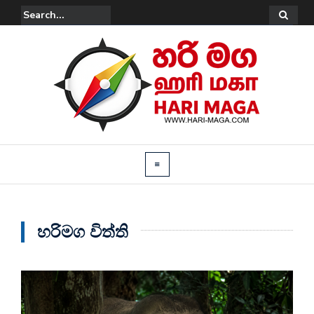
හරිමග විත්ති