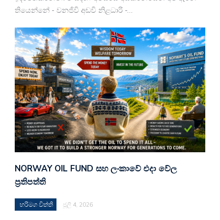
තියෙන්නේ - වනජිවි අඩවි නිළධාරි -…
NORWAY OIL FUND සහ ලංකාවේ එදා වේල
ප්‍රතිපත්ති
හරිමග විත්ති
ජූලි 4, 2026