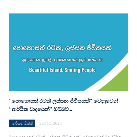
“පොහොසත් රටක් ලස්සන ජීවිතයක්” වෙනුවෙන්
“ආර්ථික වාදයෙන්” ඔබ්බට…
හරිමග විත්ති
මැයි 11, 2026