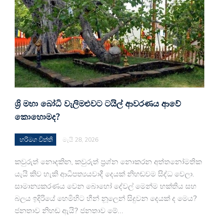
ශ්‍රි මහා බෝධි වැලිමළුවට ටයිල් ආවරණය ආවේ
කොහොමද?
හරිමග විත්ති
මැයි 28, 2026
කවුරුත් නොදකින, කවුරුත් ප්‍රශ්න නොකරන අත්තනෝමතික
යැයි කිව හැකි ආධිපත්‍යයවාදී දෙයක් නිහඬවම සිද්ධ වෙලා.
සාමාන්‍යකරණය වෙන බොහෝ දේවල් මෙන්ම භක්තිය සහ
බලය ඉදිරියේ හෙමිහිට හීන් නූලෙන් සිදුවන දෙයක් ද මෙය?
ජනතාව නිහඬ ඇයි? ජනතාව මේ…