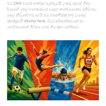
එය 1969 වසරේ නත්තල් සැන්දෑවකි. උතුරු මුහුදේ ශීතල
දියඹෙහි තෙල් ගවේෂණයේ යෙදුන කණ්ඩායමකට අතිවිශාල
තෙල් නිධියක් හමු වෙයි. එය එකෝෆිස්ක් නම් වූ තෙල්
ක්ෂේත්‍රයයි (Ekofisk field). ධීවර කර්මාන්තයෙන් හා
ගොවිතැනෙන් ජීවිතය ගෙන ගිය කුඩා නෝර්වේ…