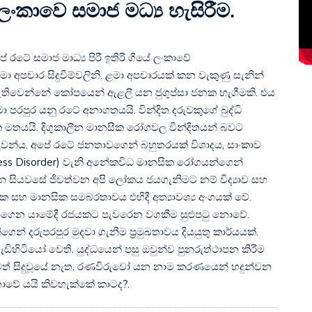
කාවෙ සමාජ මධ්‍ය හැසිරීම.
රටේ සමාජ මාධ්‍ය පිරී ඉතිරි ගියේ ලංකාවේ
මා අපචාර සිදුවීම්වලිනි. ළමා අපචාරයක් කන වැකුණු සැනින්
 ඇතිවෙන්නේ කෝපයෙන් ඇළලී යන ජුගුප්සා ජනක හැගීමකි. එය
ා පරපුර යනු රටේ අනාගතයයි. වින්දිත දරුවකුගේ බුද්ධි
 මතයයි. දිගුකාලීන මානසික රෝගවල වින්දිතයන් බවට
රුවන්​ය. අපේ රටේ ජනතාවගෙන් බහුතරයක් විශාදය, සාංකාව
ress Disorder) වැනි අනේකවිධ මානසික රෝගයන්ගෙන්
න සියවසේ ජීවත්වන අපි ලෝකය ජයගැනිමට නම් විද්‍යාව සහ
ක සහ මානසික සමබරතාවය එහිදී අත්‍යාවශ්‍ය අංගයක් වේ.
ාගෙන යාමේදී රජයකට පැවරෙන වගකීම සුළුපටු නොවේ.
් දරුපරපුර මුදවා ගැනීම ප්‍රමුඛතාවය දියයුතු කාර්යයක්.
වැඩිහිටියෝ වෙති. යුද්ධයෙන් පසු ඔවුන්ව පුනරුත්ථාපන කිරීම
වත් සිදුවූයේ නැත. රණවිරුවෝ යන නාම කරණයෙන් හදුන්වන
ොවේ යයි කිවහැක්කේ කාටද?.