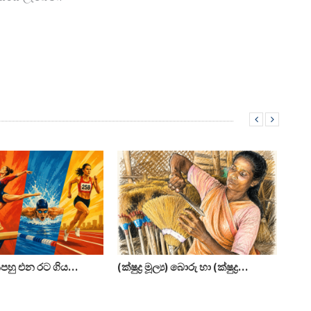
පහු එන රට ගිය…
(ක්ෂුද්‍ර මූල්‍ය) බොරු හා (ක්ෂුද්‍ර…