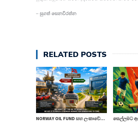
–
සුගත් සෙනවිරත්න
RELATED POSTS
ාර නිලධාරීන්
NORWAY OIL FUND සහ ලංකාවේ…
සෙල්ලමට ආ