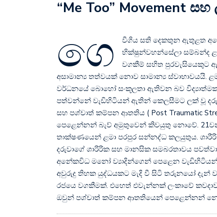
“Me Too” Movement සහ ලං
ගෙ
වීගිය සති දෙකතුන ඇතුළත අපේ 
භික්ෂුන්වහන්සේලා සම්බන්ද ළ
වගකීම් සහිත පුරවැසියෙකුට
අසාමාන්‍ය තත්වයක් නොව සාමාන්‍ය ස්වාභාවයයි. ළම
වර්ධනයේ බොහෝ සංකූලතා ඇතිවන බව විද්‍යාත්මක
පත්වන්නේ වැඩිහිටියන් ඇතින් කෙලසීමට ලක් වූ ද
සහ පශ්චාත් කම්පන ආතතිය ( Post Traumatic St
පෙළෙන්නන් බැව් අමුතුවෙන් කිවයුතු නොවේ. 21ව
තාක්ෂණයෙන් ළමා පරපුර සන්නද්ධ කලයුතුය. ශාරීරි
දරුවාගේ ශාරිරික සහ මානසික සමබරතාවය පවත්ව
අනේකවිධ මනෝ ව්‍යාදින්ගෙන් පෙළෙන වැඩිහිටියන්ගෙන
අවුරුදු තිහක යුද්ධයකට මැදි වී සිටි තරුනයෝ දැන් 
රජයෙ වගකීමක්. එහෙත් එවැන්නක් ලංකාවේ කවදා
ඔවුන් පශ්චාත් කම්පන ආතතියෙන් පෙළෙන්නන් න