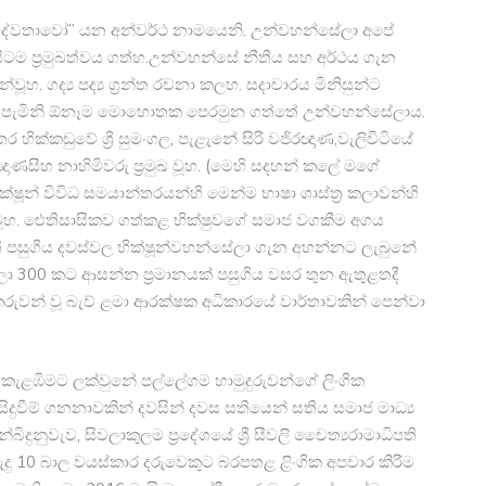
මුරදේවතාවෝ” යන අන්වර්ථ නාමයෙනි. උන්වහන්සේලා අපේ
 සිටම ප්‍රමුඛත්ව​ය ගත්​හ.උන්වහන්සේ නීතිය සහ අර්ථ​ය ගැන
වූහ. ගද්‍ය පද්‍ය ග්‍රන්ත රචනා කලහ. සදාචාරය මිනිසුන්ට
වක් පැමිනි ඕනෑම මොහොතක පෙරමුන ගත්තේ උන්වහන්සේලාය.
ර හික්කඩුවේ ශ්‍රී සුමංගල, පැළැනේ සිරි වජිරඥාණ,වැලිවිටියේ
සීහ නාහිමිවරු ප්‍රමුඛ වූහ. (මෙහි සදහන් කලේ මගේ
්ෂූන් විවිධ සමයාන්තරයන්හි මෙන්ම භාෂා ශාස්ත්‍ර කලාවන්හි
වූහ. ඓතිසාසිකව ගත්කළ භික්ෂුවගේ සමාජ වගකීම අගය
ෙත් පසුගිය දවස්වල භික්ෂූන්වහන්සේලා ගැන අහන්නට ලැබුනේ
ා 300 කට ආසන්න ප්‍රමානයක් පසුගිය වසර තුන ඇතුළතදී
කරුවන් වූ බැව් ළමා ආරක්ෂක අධිකාරයේ වාර්තාවකින් පෙන්වා
 කැළඹිමට ලක්වුනේ පල්ලේගම හාමුදුරුවන්ගේ ලිංගික
දුවීම් ගනනාවකින් දවසින් දවස සතියෙන් සතිය සමාජ මාධ්‍ය
ෙන්බිදුනුවැව, සිවලාකුලම ප්‍රදේශයේ ශ්‍රී සීවලි චෛත්‍යරාමාධිපති
දු 10 බාල වයස්කාර දරුවෙකුට බරපතළ ළිංගික අපචාර කිරීම