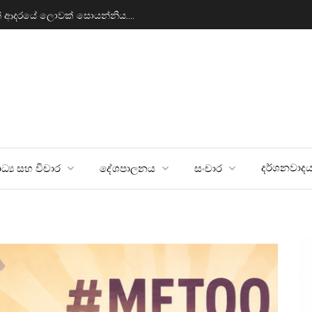
ය කිරීම
හූණන් වි
දර්ශනවාද
ධ්‍ය සහ විචාර
දේශපාලනය
සංචාර