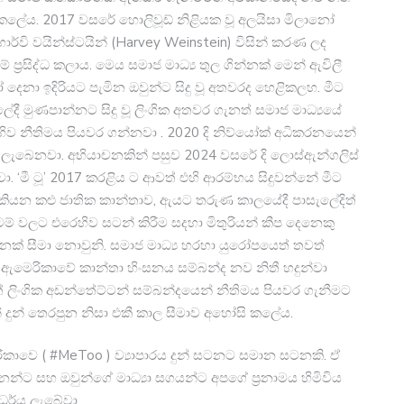
ුකලේය. 2017 වසරේ හොලිවූඩ් නිළියක වූ අලයිසා මිලානෝ
න හාර්වි වයින්ස්ටයින් (Harvey Weinstein) විසින් කරණ ලද
්‍රසිද්ධ කලාය. මෙය සමාජ මාධ්‍ය තුල ගින්නක් මෙන් ඇවිලී
ෙනා ඉදිරියට පැමින ඔවුන්ට සිදු වූ අතවරද හෙළිකලහ. මීට
මුණපාන්නට ​සිදු වූ ලිංගික අතවර ගැනත් සමාජ මාධ්‍යයේ
හිව නීතිමය පියවර ගන්නවා . 2020 දි නිව්යෝක් අධිකරනයෙන්
මක් ලැබෙනවා. අභියාචනකින් පසුව 2024 වසරේ දි ලොස්ඇන්ගලිස්
. ‘මී ටූ’ 2017 කරළිය ට ආවත් එහි ආරම්භය සිදුවන්නේ මීට
 කියන කළු ජාතික කාන්තාව, ඇයට තරුණ කාලයේදී පාසැලේදිත්
්ටම් වලට එරෙහිව සට​න් කිරීම සදහා මිතුරියන් කීප දෙනෙකු
මනක් සීමා නොවුනි. සමාජ මාධ්‍ය හරහා යුරෝපයෙත් තවත්
ඇමෙරිකාවේ කාන්තා හිංසනය සම්බන්ද නව නිතී හදුන්වා
් ලිංගි​ක අඩන්තේට්ටන් සම්බන්දයෙන් නීතිමය පියවර ගැනීමට
රයෙන් දුන් තෙරපුන නිසා එකී කාල සීමාව අහෝසි කලේය.
කාවෙ ( #MeToo ) ව්‍යාපාරය දුන් සටනට සමාන සටනකි. ඒ
න්ට සහ ඔවුන්ගේ මාධ්‍යා සගයන්ට අපගේ ප්‍රනාමය හිමිවිය
ර්ය ලැබේ​වා.