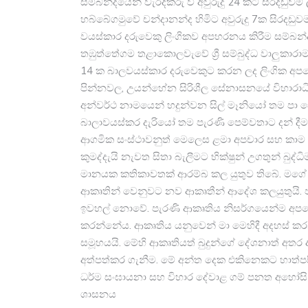
සම්බ​න්දයෙන් වැරදිකරු වී අවුරුදු 24 කට සිරදඩුවම්
හබ්බේගමුවේ චන්දානන්ද හිමිට අවුරුදු 7ක සිරදඩුවම
වයස්කාර දරුවෙකු ලිංගිකව අපහරනය කිරීම සම්බන්දය
තඹුත්තේගම තළාකොලවැවේ ශ්‍රී සම්බුද්ධ වාලුකාරා
14 ක බාලවයස්කාර දරුවෙකුට කරන ලද ලිංගික අප
පින්නවල, උයන්හේන සිරිශීල සේනාසනයේ විහාරාධි
අන්වර්ථ නාමයෙන් හදුන්වන සිල් මෑනියෝ තම පා 
බාලාවයස්කර දැරියෝ තම පැරණි පෙම්වතාට දන් දීම
ආගමික සංස්ථාවනුත් මෙලෙස ළමා අපචාර සහ කාම 
කුමද්දැයි නැවත සිතා බැලීමට​ භික්ෂු​න් උගතුන් බුද
මානයක කතිකාවතක් ආරම්බ කල යුතුව තිබේ. මගේ 
ආකෘතින් වෙනුවට නව ආකෘතීන් ආදේශ කලයුතුයි. පැ
ඉවහල් නොවේ. පැරණි ආකෘතිය නිසර්ගයෙන්​ම අපය
කරන්නේය. ආකෘතිය යනු​වෙන් ​මා මෙහිදී අදහ
සමූහයයි. මේහි ආකෘතියත් බුදුන්ගේ දේශනාත් අ
අත්පත්කර ගැනීම. මේ අන්ත දෙක එකිනෙකට හාත්
ධර්ම සංඝාය​නා සහ විහාර දේවාළ ගම් පනත අහෝසි කිරී
ශාසන​ය