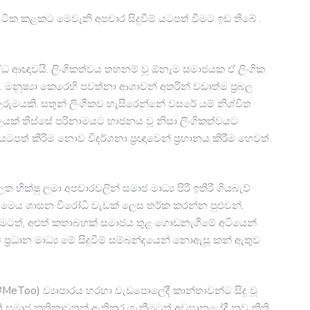
ත. ටික කළකට මෙවැනි අපචාර සිදුවීම් යටපත් වීමට ඉඩ තිබේ .
 ආඥාවයි. ලිංගිකත්වය තහනම් වූ ඕනෑම සමාජයක ඒ ලිංගික
නුෂ්‍යා කෙරෙහි පවත්නා ආශාවන් අතරින් වඩාත්ම ප්‍රබල
රුමයකි. සතුන් ලිංගිකව හැසිරෙන්නේ වසරේ යම් නිශ්චිත
ාලයක් තිස්සේ පරිනාමයට භාජනය වූ නිසා ලිංගිකත්වයට
පත් කිරිම නොව විදර්ශනා ප්‍රඥාවෙන් ප්‍රහානය කිරීම හෙවත්
ක්ෂු ලමා අපචාරවලින් සමාජ මාධ්‍ය පිරී ඉතිරී ගියබැව්
න් මෙය ශාසන විරෝධි වැඩක් ලෙස තර්ක කරන්න පුළුවන්.
ාදීමටත්, අළුත් කතාබහක් සමාජය තු​ළ ගොඩනැගී​මේ අටියෙන්
රධාන මා​ධ්‍ය ​මේ ​සිදුවී​ම් සම්බන්දයෙ​න් නොඇසූ කන් ඇතුව
#MeToo) ව්‍යාපාරය හරහා වැඩපොලේදී කාන්තාවන්ට සිදු වූ
් සමාජ කතිකාවතක් ඇතිකර ගැනීමටත් අවසානයේදී නව නීති