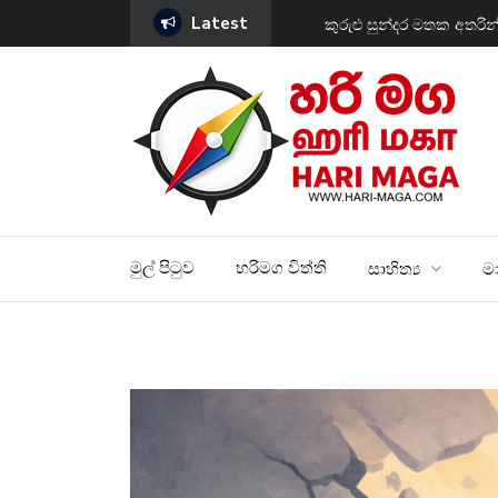
Latest
ක් සොයන්නිය….
සීලවති සින්ඩ්‍රෝමය නිශ්ච
මුල් පිටුව
හරිමග විත්ති
සාහිත්‍ය
මා