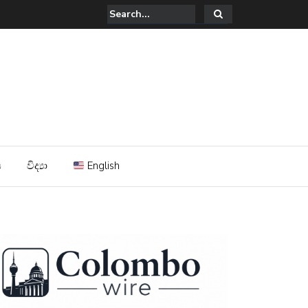
සින් පූසන් දඩයම් කිරීම ; දේශපාලන නරුමවාදයේ හෙලුව.
ය
විද්‍යා
English