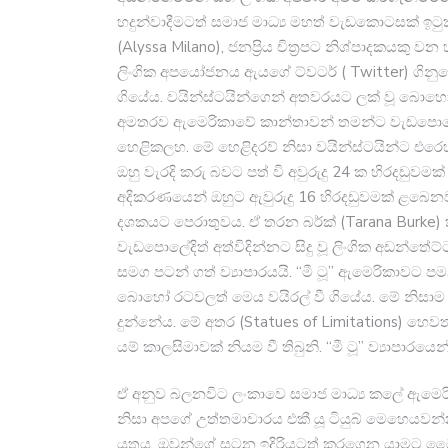
හදුන්වාදීමටත් සමාජ මාධ්‍ය මහත් වැඩකොටසක් ඉට
(Alyssa Milano), ජනප්‍රිය චිත්‍රපට නිශ්පාදකයකු ව
ලිංගික අපයෝජනය ඇයගේ ට්වටර් ( Twitter) ගිනුමේ ප
ගියේය. වයින්ස්ටයින්ගෙන් අතවරයට ලක් වූ බොහෝ ද
අමතරව ඇමෙරිකාවේ කාන්තාවන් තමන්ට වැඩපොලේ​දී 
හෙළිකලහ. මේ හෙළිදරව් නිසා වයින්ස්ටයින්ට එරෙ
ඔහු වැරදි කරු බවට පත් වි අවුරුදු 24 ක හිරදඩුව
අදිකරණයෙන් ඔහුට ඇවුරුදු 16 හිරදඩුවමක් ළබෙනවා
දශකයට පෙරාතුවය. ඒ තරන බර්ක් (Tarana Burke)
වැඩපොලේදිත් අත්විදින්නට සිදු වූ ලිංගික අඩන්තේට
සමග පටන් ගත් ව්‍යාපාරයයි. “මී ටූ” ඇමෙරිකාවට ප
බොහෝ රටවලත් මෙය වයිරල් වී ගියේය. මේ නිසාම 
දුන්නේය. මේ අතර (Statues of Limitations) හෙවත
යම් කාලසිමාවක් නියම වී තිබු​නි. “මී ​ටූ” ව්‍යාපා
ඒ අනුව බලනවිට ලංකාවෙ සමාජ මාධ්‍ය කලේ ඇමෙරි
නිසා අපගේ උත්තමාචාරය එකී යූ ටියුබ් මෙහෙයවන්න
යුතුය. ඔවුන්ගේ සටන ඉදිරියටත් කරගෙන යාමට ධෛ