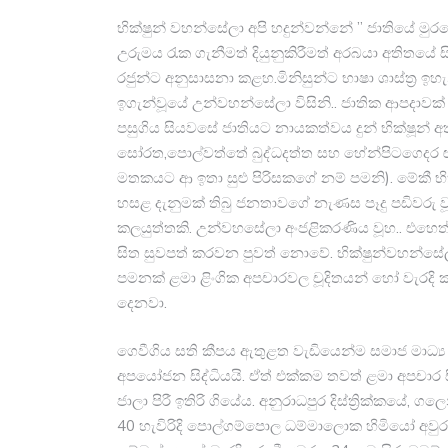
භික්ෂුන් වහන්සේලා අපි හදුන්වන්නේ ” ජාතියේ 
උරුමය රැක ​ගැ​නී​ම​ත් දියුනුකිරීමත් අරබයා අතිතයේ
රජුන්ට අනුසාසනා කළහ.මිනිසුන්ට භාෂා ශාස්ත්‍ර ඉහැන්
ඉගැන්වූයේ උන්වහන්සේලා විසිනි.. ජාතික ආපදා
පසුගිය සියවසේ ජාතියට නායකත්‍වය දු​න් භික්ෂූන් අත
සෝරත,පොල්වත්තේ බුද්ධදත්ත සහ හේන්පිටගෙදර ඥාණ
මතකයට ආ ඉතා සුළු පිරිසකගේ නම් පමනි). මේ​කී භික
හසළ දැනුමක් තිබු ජනතාවගේ නැණස පෑදු පඩිවරු 
කලයුත්තකි. උන්වහසේලා අං​ජළි​ක​රණි​ය වූහ.. එහ
සිත සුවපත් කරවන පුවත් නොවේ. භික්ෂුන්වහන්සේල
පමන​ක් ළමා ළිංගික අපචාරවල චූදිතයන් හෝ වැරදි 
දෙනවා.
ගෙවීගිය සති කීපය ඇතුළත වැඩියෙන්ම සමාජ මාධ්‍ය
අපයෝජන සිද්ධියයි. ඒත් එක්කම තවත් ළමා අපචාර සි
ජාලා පිරී ඉතිරි ගියේය. අනුරාධපුර දිස්ත්‍රික්කයේ, ගල
40 හැවිරිදි පොල්ගම්පොල ධම්මාලොක හිමියෝ අවුරු