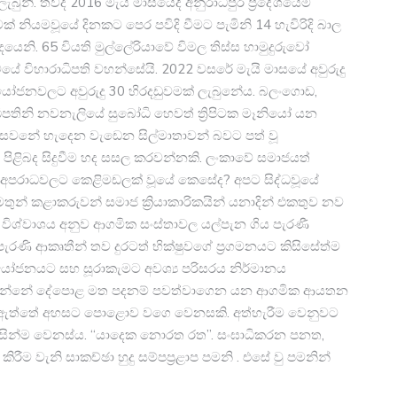
 ලැබුනි. තවද 2016 මැයි මාසයේදී අනුරාධපුර ප්‍රදේශයේම
ක් නියමවූයේ දිනකට පෙර පවිදි වීමට පැමිනි 14 හැවිරිදි බාල
ෙනි. 65 විය​ති මුල්ලේරියාවේ විමල තිස්ස හාමුදුරුවෝ
මයේ විහාරාධිපති වහන්සේයි. 2022 වසරේ මැයි මාසයේ අවුරුදු
යෝජනවලට අවුරුදු 30 හිරදඩුවමක් ලැබුනේය. බලංගොඩ,
පතිනි නවනැලියේ සුබෝධි හෙවත් ත්‍රිපිටක මෑනියෝ යන
සෙවනේ හැදෙ​න වැඩෙන සිල්මාතාවන් බවට පත් වූ
 පිළිබද සිදුවීම හද සසල කරවන්නකි. ලංකාවේ සමාජයත්
අපරාධවලට කෙළිමඩලක් වූයේ කෙසේ​ද? අපට සිද්ධවූයේ
්ධිමතුන් කළාකරුවන් සමාජ ක්‍රියාකාරිකයින් යනාදින් එකතුව නව
විශ්වාශය අනුව ආගමික සංස්තාවල යල්පැන ගිය පැරණී
රණි ආකෘතීන් තව දුරටත් භික්ෂුවගේ ප්‍රගමනයට කිසිසේත්ම
ෝජනයට සහ ​සූරාකැමට අවශ්‍ය පරිසරය නිර්මානය
ස් කරන්නේ දේපොළ මත පදනම් පවත්වාගෙන යන ආගමික ආයතන
තර ඇත්තේ අහසට පොළොව වගෙ වෙනසකි. අත්හැරී​ම වෙනුවට
පසින්ම වෙනස්ය. “යාදෙක නොරත රත”. සංඝාධිකරන පනත,
ම වැනි සාකච්ඡා හුදු සම්පප්‍රළාප පම​නි . එසේ වු පමනින්