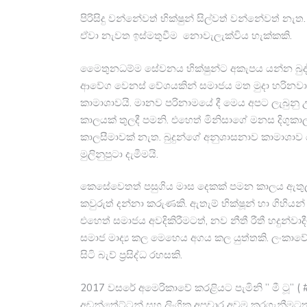
පිරිසිදු වන්නේවත් භික්ෂුන් සිල්වත් වන්නේවත් නැ
ඒවා නැව​ත ඉස්මතුවීම ​ නොවැලැක්විය හැක්කකි.
මෛතුනධම්ම සේවනය භික්ෂුන්ට අකැපය යන්න බුද්ධ
ආවේග වෙනස් වේශයකින් සමාජය මත මුදා හරිනවා. ම
කාමාශාවයි. මානව පරිනාමයේ දී මෙය අපට ලැබුනු උ
කාලයක් තුලදී පමනි. එහෙත් මිනිසා​ගේ මනස දිගුක
කාලසීමාවක් නැත. බුදුන්ගේ අනුශාසනාව කාමාශාව යට
මුලිනුපුටා දැමීමයි.
කෙසේවෙතත් පසුගිය මාස දෙකක් පමන කාලය ඇතුලත භි
කවුරුත් දන්නා කරුණකි. ඇතැම් භික්ෂූන් හා ගිහිය
එහෙත් සමාජය අවදිකිරීමටත්, නව නීතී රීතී හදුන්ව
සමාජ මාද්‍ය කල මෙහෙය අගය කල යුත්තකි. ලංකාවේ ප්‍
සිටි බැව් ප්‍රසිද්ධ රහසකි.
2017 වසරේ අමෙරිකාවේ කරළියට පැමිනි ” මී ටූ” ( 
අඩන්තේට්ටන් සහ ලිංගික අපචාර අවම කරගැනීමටත