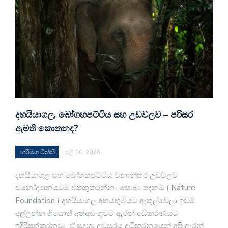
දහයියාගල, බෝගහපට්ටිය සහ උඩවලව – පරිසර
ඇමති කොතනද?
හරිමග විත්ති
ජූලි 10, 2026
දහයියාගල සහ බෝගහපට්ටිය වනාන්තර උඩවලව
වනෝද්‍යානයටම එකතුකරන්න- සොබා පදනම ( Nature
Foundation ) දහයියාගල අභයභුමියට ඇතුල්වෙලා ඉඩම්
අල්ලන්න ගියොත් අත්අඩංගුවට ඇරන් අධිකරණයට
ඉදිරිපත්කරනවා. ඒ සදහා අවසරය අධිකරනයෙන් අපි ඇරන්