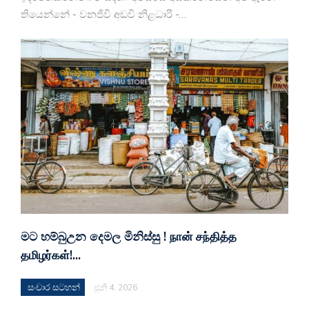
තියෙන්නේ - වනජිවි අඩවි නිළධාරි -…
මට හම්බුඋන දෙමල මිනිස්සු ! நான் சந்தித்த
தமிழர்கள்!…
සංචාර සටහන්
ජූනි 4, 2026