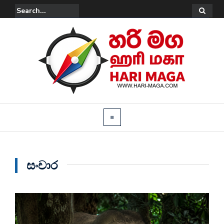
සංචාර