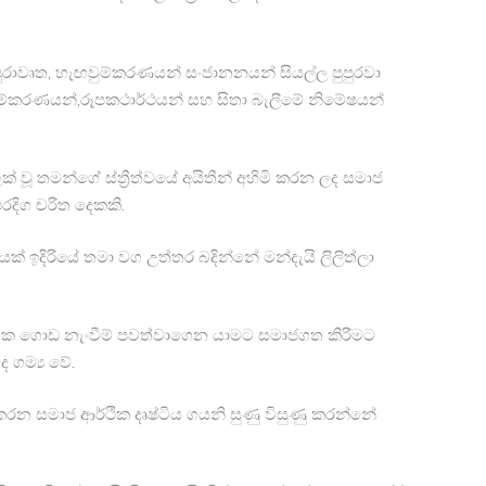
ුරාවෘත, හැඟවුම්කරණයන් සංජානනයන් සියල්ල පුපුරවා
ම්කරණයන්,රූපකථාර්ථයන් සහ සිතා බැලීමේ නිමේෂයන්
වූ තමන්ගේ ස්ත්‍රීත්වයේ අයිතීන් අහිමි කරන ලද සමාජ
ෙරදිග චරිත දෙකකි.
ක් ඉදිරියේ තමා වග උත්තර බදින්නේ මන්දැයි ලිලිත්ලා
ෘතික ගොඩ නැංවීම් පවත්වාගෙන යාමට සමාජගත කිරීමට
ගම්‍ය වේ.
න සමාජ ආර්ථික දෘෂ්ටිය ගයනි සුණු විසුණු කරන්නේ