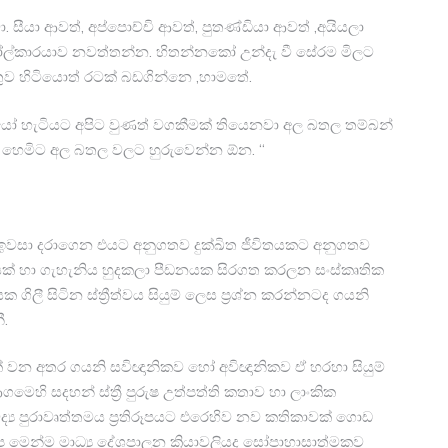
 සීයා ආවත්, අප්පොච්චි ආවත්, පුතණ්ඩියා ආවත් ,අයියලා
ෝල්කාරයාව නවත්තන්න. හිතන්නකෝ උන්දැ වී සේරම මිලට
ව හිටියොත් රටක් බඩගින්නෙ ,හාමතේ.
සියෝ හැටියට අපිට වුණත් වගකීමක් තියෙනවා අල බතල තම්බන්
ේ. හෙමිට අල බතල වලට හුරුවෙන්න ඕන. “
ඉවසා දරාගෙන එයට අනුගතව දුක්ඛිත ජීවිතයකට අනුගතව
මාත්‍රයක් හා ගැහැනිය හුදකලා පීඩනයක සිරගත කරලන සංස්කෘතික
ී සිටින ස්ත්‍රීත්වය සියුම් ලෙස ප්‍රශ්න කරන්නටද ගයනි
ී.
දයක් වන අතර ගයනි සවිඥානිකව හෝ අවිඥානිකව ඒ හරහා සියුම්
මෙහි සදහන් ස්ත්‍රී පුරුෂ උත්පත්ති කතාව හා ලාංකික
්‍ය පුරාවෘත්තමය ප්‍රතිරූපයට එරෙහිව නව කතිකාවක් ගොඩ
මෙන්ම මාධ්‍ය දේශපාලන ක්‍රියාවලියද සෝපාහාසාත්මකව