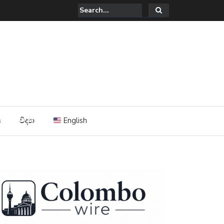
සින් පූසන් දඩයම් කිරීම ; දේශපාලන නරුමවාදයේ හෙලුව.
ය
විද්‍යා
English