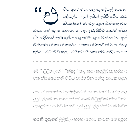
“එ
විට අපට මහා ලොකු දේවල් පෙනෙ
දේවල්ය” දැන් ඉතින් ඉතිරි හරිය
කියන්නේ, මා එදා කුඩා මිනිසකු බව
වචනයක් ලෙස නොගෙන ගැහැණු පිරිමි කාටත් කිය
හිඳ හදිසියේ කුරා කූඹියෙකු තරම් කුඩා වන්නටත්,
මිනිසාට වෙන වෙනස්ය.’ හෙන වෙනස්’ පවා ය. එබැව
කුඩා වෙමින් විශාල වෙමින් මේ යන ගමනේදී අපට හ
මේ ” ලිලිත්ලාහි ” ,”ක්ෂුද්‍ර ” තුළ කුරා කුහුඹුවකු
එක් නිමේෂයන්හි විවිධ වාස්තවික හේතු සාධක පදනම
අපගේ අභ්‍යන්තර ප්‍රතික්‍රියාවන් සදහා බාහිර හේතු
දුහුවිල්ලක් හා නාසයක් පමණක් කිඹුහුමක් නිපදවන
ආලෝකය පරාවර්තනව දෑස් දුහුවිල්ල ස්පර්ශ කිරීමෙන
ගයනි ගුරුගේ
ලිලිත්ලා හරහා ගොඩ නංවන මේ අපූර්