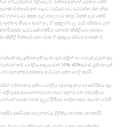
යා. හරි ලස්සනයි, පිළිවෙලයි. බිත්තර දාන්නේ වෙනම කේජ්
තැනක්. බිත්තරේ කහ මදයට වැඩිපුර පාට වට්ටන්න ඕන නිසා
තර හතර වටේ කුකුළු දැල් ගහලා වට කරපු ටිකක් සැප කේජ්
 දාන්නද කියලා. අනේ නෑ, ඒ කුකුලන්ට ලු .වැඩි පරිස්සම උන්
ය පනහයි,කුකුළු පැටියෙක් හත්සිය පනහක්. කිකිළියො දාහකට
නැතා කිකිළි බිත්තරේ දාන රටක ඒ කුකුළට එච්චර ගාණක්. ඒ
නේ අඩු ප්‍රතිශතයකි.ලොව පුරා ස්ත්‍රීන් හා ගැහැනු ළමුන් අඩු
 ගෙවන්නේ නම් ගෝලීය ආදායමෙන් 10%-40%පමණ ප්‍රතිශතයක්
 හා ජාත්‍යන්තර කම්කරු සංවිධාන දත්ත හෙළි කරයි.
කරමින් වර්තමානය දක්වා ගෝලීය දේශපාලනය හා ආර්ථිකය තුළ
ත්‍රී පුරුෂ අසමානතාවය හා එයට පදනම් වන මතවාදීමය
ලබන්නේ පාඨක මනස් පුලුල් සිතීමේ සංදර්භයකට රැගෙන යමිනි.
 මානුෂිය දෘෂ්ටියක් හෙලන්නටද ලිලිත්ලා අමතක නොකරයි.
නාව විදහා ලන නිර්මාණයක් මෙන්ම මානව අභ්‍යන්තරික