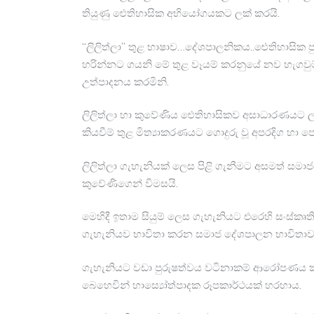
තියුණු ඓතිහාසික අභියෝගයකට ලක් කරයි.
“ලිලිත්ලා” තුළ භාෂාව…දේශපාලනිකය..ඓතිහාසික ප
හරින්නට ගයනි මේ තුළ වෑයම් කරනුයේ නව හැගවු
උත්පාදනය කරමිනි.
ලිලිත්ලා හා කුවේණිය ඓතිහාසිකව අසාධාරණයට ලක් 
කියවීම් තුළ මිත්‍යාකරණයට ගොදුරු වූ අපරදිග හා ප
ලිලිත්ලා ගැහැනියක් ලෙස පිළි ගැනීමට අසමත් සමාජය
කුවේණිගෙන් විමසයි.
මෙහිදී ඉතාම සියුම් ලෙස ගැහැනියට එරෙහි සංස්ක
ගැහැනියව භාවිතා කරන සමාජ දේශපාලන භාවිතාවද 
ගැහැනියට වඩා පුරුෂත්වය වටිනාකම් ආරෝපණය කර
බෙහෙවින් හාස්‍යෝත්පාදක රූපකාර්ථයක් හරහාය.