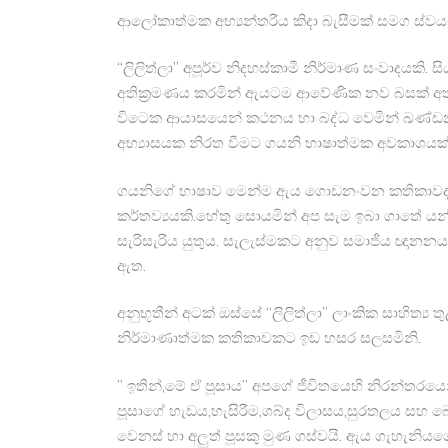
ආලෝකාත්මක අභ්‍යන්තරීය කිදා බැසීමක් සමග ස්
“ලිලිත්ලා” අපූර්ව නිදහස්කාමී නිර්මාණ සංවාදයකි.
අතික්‍රමණය කරමින් ඇයටම ආවේණික නව බසක් අත් 
විටෙක ආයාසයෙන් කථනය හා බද්ධ වෙමින් ඛණ්ඩනය
අභ්‍යාසයක නිරත වීමට ගයනි භාෂාත්මක අවකාශයක්
ගයනිගේ භාෂාව මෙන්ම ඇය ගොඩනංවන කතිකාවද ගැඹු
කර්තව්‍යයකි.හේතු සොයමින් අප සැම ඉබා ගාතේ යන්
සැරිසැරිය යුතුය. සැලැස්මකට අනුව සමාජීය ඥානනය
ඇත.
අනුභූතීන් අටක් ඔස්සේ “ලිලිත්ලා” ලාංකික සාහිත්‍ය 
නිර්මාණාත්මක කතිකාවකට ඉඩ හසර සලසමිනි.
” ඉතින්,මේ ඒ පූසාය” අපගේ ජීවිතයෙහි නිරන්තරයෙ
පූසාගේ හැඩය,හැසිරීම,ශබ්ද විලාසය,සුරතලය සහ බ
වෙනස් හා අලුත් පූසකු මුණ ගස්වයි. ඇය ගැහැනි