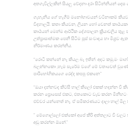
අතගෑවිල්ලකින් සියලු වේදනා දරා සිටින්නියන් දෙ
ගැහැනිය ගේ හැගීම් මනෝභාවයන් වටිනාකම් කියව
විදහාලයි. කතා කියවන, ලියන හෝ වෙනත් කාර්‍යය
කාර්‍යයන් මෙන්ම ආර්ථික දේශපාලන ක්‍රියාවලිය ත
උත්ප්‍රාසාත්මක පෙනී සිටීම පූස් සංවාදය හා මිශ්
නිර්මාණය කරන්නීය.
“රොටි කන්නේ නෑ කියල බෑ ඉතින්. අදට කමු,මං මාගරි
බලන්නකො ,හැම සැරේම වගේ මේ වතාවෙත් වුණේ ම
පාරිභෝගිකයගෙ රෙද්ද කපපු එකනෙ”
“ඔයා දන්නවද කිට්සි හාල් කිලෝ එකක් හදන්න වී කිල
කරන ප්‍රොසෙස් එකට, එතකොට වැඩ කරන මිනිහට ඕන 
එච්චර යන්නෙත් නෑ. ඒ සමීකරණයට දාලා හාල් මිල
” මේගොල්ලෝ එක්කෝ අපේ කිරි අත්තලාට වී වලට 
අඩු කරන්න ඕනේ.”