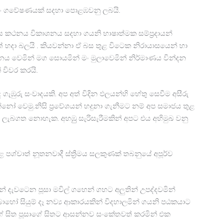
වයං ගවේෂණයක් සදහා පොළඹවනු ලබයි.
 සිය කථනය විකාශනය සදහා ගයනි භාෂාත්මක සම්ප්‍රදායන්
හදා බලයි . කියවන්නා ඒ බස තුළ විටෙක නිරායාසයෙන් හා
 වෙමින් මග සොයමින් මං මුලාවෙමින් නිර්මාණය වින්දන
 විවර කරයි.
රු සංවාදයකි. අප අත් විදින ඵලයන්හි හේතු සෙවීම අසීරු
නෝ වෙමු.නිසි ප්‍රවේශයන් හදුනා ගැනීමට නම් අප සමාජය තුළ
 ලැබගත නොහැක. අහඹුු සැරිසැරීමකින් අපට එය අභිමුඛ වනු
තුළ පශ්චාත් නූතනවාදී ස්ත්‍රීමය සලකුණක් තබනුයේ අපූර්ව
න් දැවටෙන පූසා මවිල් ගහෙන් ගහට අලුතින් උපද්දවමින්
ොහෝ සියුම් දෑ නව්‍ය ආකාරයකින් විදහාලමින් ගයනි පඨකයාට
යගේ සිත පූසාගේ සිතට ආසන්නව සංකේතවත් කරමින් එක