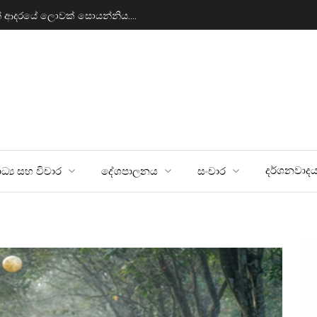
ය කිරීම
හූණන් වි
දර්ශනවාද
ධ්‍ය සහ විචාර
දේශපාලනය
සංචාර