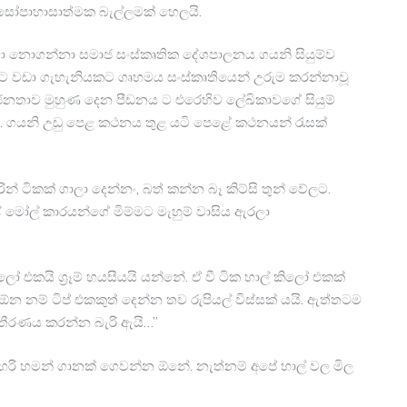
ස සෝපාහාසාත්මක බැල්ලමක් හෙලයි.
ා නොගන්නා සමාජ සංස්කෘතික දේශපාලනය ගයනි සියුම්ව
කට වඩා ගැහැනියකට ගෘහමය සංස්කෘතියෙන් උරුම කරන්නාවූ
ුළ ජනතාව මුහුණ දෙන පීඩනය ට එරෙහිව ලේඛිකාවගේ සියුම්
‍රව ඇත. ගයනි උඩු පෙළ කථනය තුළ යටි පෙළේ කථනයන් රැසක්
න් ටිකක් ගාලා දෙන්නං, බත් කන්න බෑ කිට්සි තුන් වේලට.
ෝල් කාරයන්ගේ මිම්මට මැහුම් වාසිය ඇරලා
ෝ එකයි ග්‍රෑම් හයසීයයි යන්නේ. ඒ වී ටික හාල් කිලෝ එකක්
නම් ටිප් එකකුත් දෙන්න තව රුපියල් විස්සක් යයි. ඇත්තටම
 තීරණය කරන්න බැරි ඇයි…”
හරි හමන් ගානක් ගෙවන්න ඕනේ. නැත්නම් අපේ හාල් වල මිල