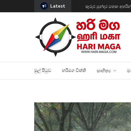
Latest
ක් සොයන්නිය….
සීලවති සින්ඩ්‍රෝමය නිශ්ච
මුල් පිටුව
හරිමග විත්ති
සාහිත්‍ය
මා