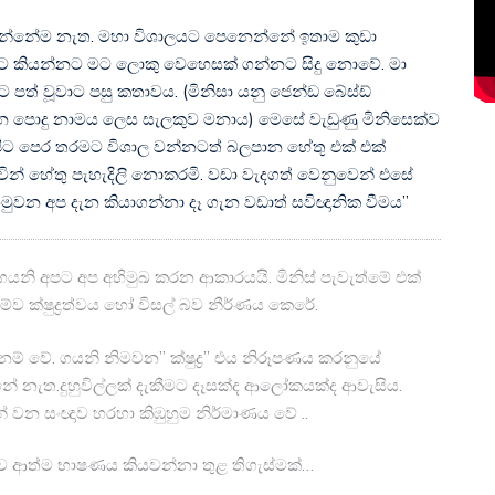
න්නේම නැත. මහා විශාලයට පෙනෙන්නේ ඉතාම කුඩා
 ඔබට කියන්නට මට ලොකු වෙහෙසක් ගන්නට සිදු නොවේ. මා
ට පත් වූවාට පසු කතාවය. (මිනිසා යනු ජෙන්ඩ බේස්ඩ්
න පොදු නාමය ලෙස සැලකුව මනාය) මෙසේ වැඩුණු මිනිසෙක්ව
 ආපිට පෙර තරමට විශාල වන්නටත් බලපාන හේතු එක් එක්
ින් හේතු පැහැදිලි නොකරමි. වඩා වැදගත් වෙනුවෙන් එසේ
මුවන අප දැන කියාගන්නා දෑ ගැන වඩාත් සවිඥානික වීමය”
 හරහා ගයනි අපට අප අභිමුඛ කරන ආකාරයයි. මිනිස් පැවැත්මේ එක්
්ව ක්ෂුද්‍රත්වය හෝ විසල් බව නීර්ණය කෙරේ.
 පදනම් වේ. ගයනි නිමවන” ක්ෂුද්‍ර” එය නිරූපණය කරනුයේ
්නේ නැත.දුහුවිල්ලක් දැකීමට දෑසක්ද ආලෝකයක්ද ආවැසිය.
් වන සංඥාව හරහා කිඹුහුම නිර්මාණය වේ ..
ව ආත්ම භාෂණය කියවන්නා තුළ තිගැස්මක්…