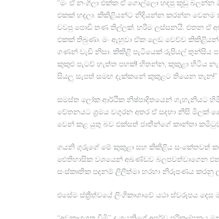
“මං ඒ නංගිලා එක්ක ඒ ගොල්ලො හදපු කූඩු බලන්න ගි
එකක් හදලා. කිකිළියන්ට නිදියන්න කරන්න වෙනම 
වවපු පොඩි තණ තිල්ලක්. හරිම ලස්සනයි. එතන ඒ අ
එකක් තිබුණා. මං ඇහුවා ඒක ලෙඩ වෙච්ච කිකිළියන්ව
ගණන් වැඩි නිසා. කිකිළි පැටියෙක් රුපියල් තුන්සි
කුකුළු පැටව් හැත්ත පහක්! හිතන්න, කුකුළා හිටිය 
සියලු සැපත් සමඟ දැක්කනේ කුකුළට තියෙන තැන!”
සමස්ත ලෝක ආර්ථික නිෂ්පාදිතයෙන් ගැහැනියට හිමිවන්
වේතනයට ශ්‍රමය වගුරන අතර ඒ සදහා නිසි මිලක්
වෙන් කළ යුතු බව එක්සත් ජාතීන්ගේ කාන්තා කමිටුව
ගයනි ගුරුගේ මේ කුකුළා සහ කිකිළිය සංකේතවත් 
ඓතිහාසික වශයෙන් අඛණ්ඩව බලපවත්වාගෙන එන ස්
සංස්කෘතික පදනම් ලිලිත්මා හරහා නිරූපණය කරනු 
එසේම ස්ත්‍රීත්වයේ ලිංගිකාශාවේ යථා ස්වරූපය දෙස
“අවකාශගත වීමි”..ද ගයනිගේ අපූර්ව පරිකල්පනය ම