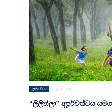
ග්‍රන්ථ විචාර
අප්‍රේල් 5, 2026
“ලිලිත්ලා” අපූර්වත්වය 