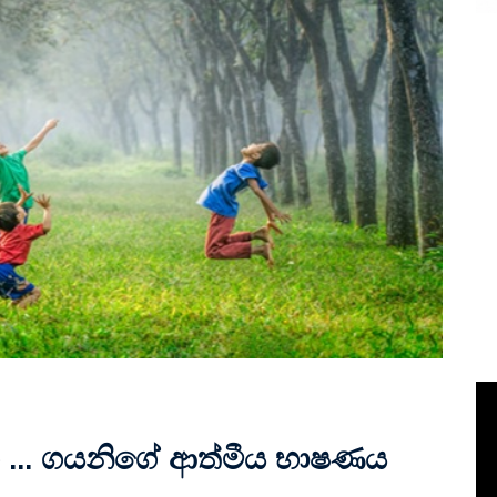
සමග … ගයනිගේ ආත්මීය භාෂණය