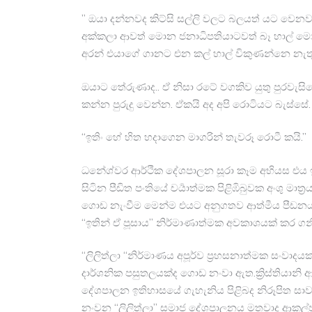
” ඔයා දන්නවද කිට්සි සල්ලි වලට බලයත් යට වෙනවා.
අක්කලා ආවත් මොන ජනාධිපතියාටවත් බෑ හාල් ම
අරන් එයාගේ ගානට එන කල් හාල් විකුණන්නෙ නැතු
ඔයාට තේරුණාද.. ඒ නිසා රටේ වගකිව යුතු පුරවැ
කන්න පුරුදු වෙන්න. ඒකයි අද අපි රොටියට බැස්ස
“ඉතිං හේ හිත හදාගෙන මාගරින් තැවරූ රොටී කයි.”
ධනේශ්වර ආර්ථික දේශපාලන සූරා කෑම අභියස එය 
සිටින පීඩිත පංතියේ චර්‍යාත්මක පිළිඹිබුවක අංශු 
ගොඩ නැංවීම මෙන්ම එයට අනුගතව ආත්මීය පීඩනයක ගිල
“ඉතින් ඒ පූසාය” නිර්මාණාත්මක අවකාශයක් කර ගන
“ලිලිත්ලා “නිර්මාණය අපූර්ව ප්‍රහසනාත්මක සංවා
දාර්ශනික පසුතලයක්ද ගොඩ නංවා ඇත.ක්‍රිස්තියානි ආග
දේශපාලන ඉතිහාසයේ ගැහැනිය පිළිබද නිරූපිත සාවද
නංවන “ලිලිත්ලා” සමාජ දේශපාලනය මතවාද ආකල්ප 